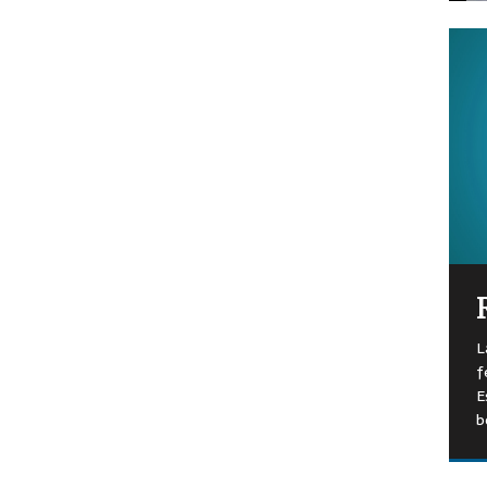
L
f
E
b