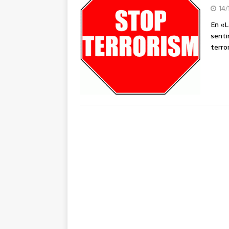
14/
En «L
senti
terro