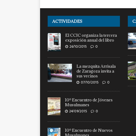
ACTIVIDADES
C
El CCIC organiza la tercera
exposición anual del libro
26/10/2015
0
La mezquita Arrisala
de Zaragoza invita a
sus vecinos
07/10/2015
0
10º Encuentro de Jóvenes
Musulmanes
24/09/2015
0
10º Encuentro de Nuevos
Musulmanes