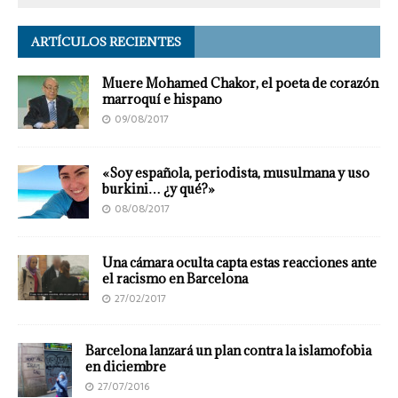
ARTÍCULOS RECIENTES
Muere Mohamed Chakor, el poeta de corazón
marroquí e hispano
09/08/2017
«Soy española, periodista, musulmana y uso
burkini… ¿y qué?»
08/08/2017
Una cámara oculta capta estas reacciones ante
el racismo en Barcelona
27/02/2017
Barcelona lanzará un plan contra la islamofobia
en diciembre
27/07/2016